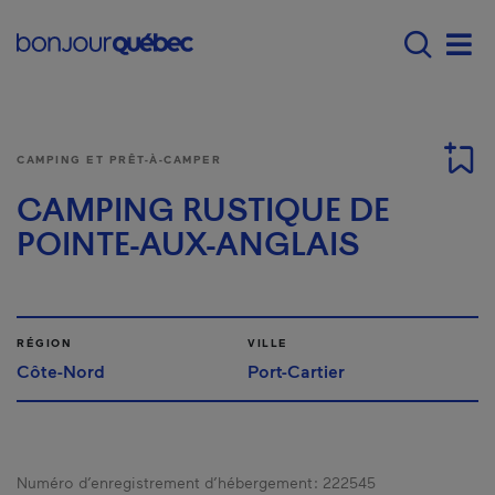
Passer au contenu principal
Main navigation - F
Men
CAMPING ET PRÊT-À-CAMPER
CAMPING RUSTIQUE DE
POINTE-AUX-ANGLAIS
RÉGION
VILLE
Côte-Nord
Port-Cartier
Numéro d’enregistrement d’hébergement :
222545