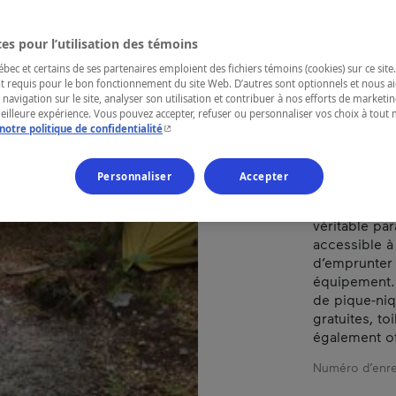
OR
es pour l’utilisation des témoins
ec et certains de ses partenaires emploient des fichiers témoins (cookies) sur ce site.
t requis pour le bon fonctionnement du site Web. D’autres sont optionnels et nous ai
RÉGION
 navigation sur le site, analyser son utilisation et contribuer à nos efforts de market
meilleure expérience. Vous pouvez accepter, refuser ou personnaliser vos choix à tou
Cantons-de-l
- Cet hyperlien s'ouvrira dans une nouvelle fenêtr
notre politique de confidentialité
Personnaliser
Accepter
Ce terrain d
véritable pa
accessible à 
d’emprunter 
équipement.
de pique-ni
gratuites, to
également of
Numéro d’enre