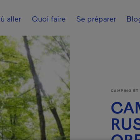
ion - Fr - France
ù aller
Quoi faire
Se préparer
Blo
CAMPING ET
CA
RUS