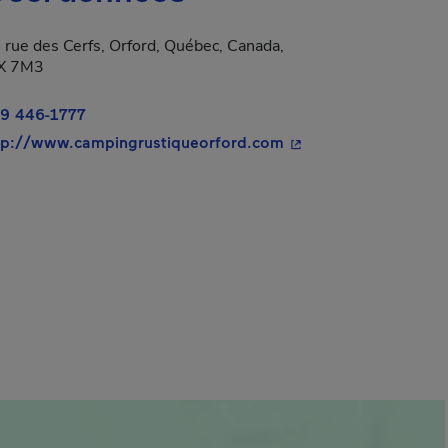
 rue des Cerfs, Orford, Québec, Canada,
X 7M3
9 446-1777
- Cet hyperlien s'ouvr
tp://www.campingrustiqueorford.com