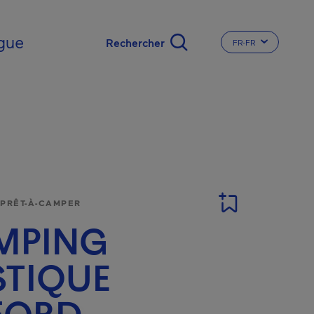
gue
FR-FR
CHANGER LA LA
 PRÊT-À-CAMPER
MPING
TIQUE