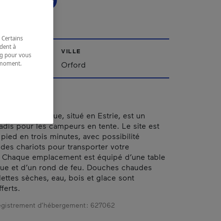
FORD
 Certains
dent à
VILLE
ing pour vous
t moment.
'Est
Orford
e.
e camping unique, situé en Estrie, est un
radis pour les campeurs en tente. Le site est
pied en trois minutes, avec possibilité
des chariots pour transporter votre
 Chaque emplacement est équipé d’une table
que et d’un rond de feu. Douches chaudes
ilettes sèches, eau, bois et glace sont
ferts.
gistrement d’hébergement :
627062