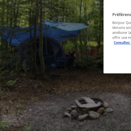
Préférenc
Bonjour Québ
témoins son
améliorer la
offrir une 
Consultez 