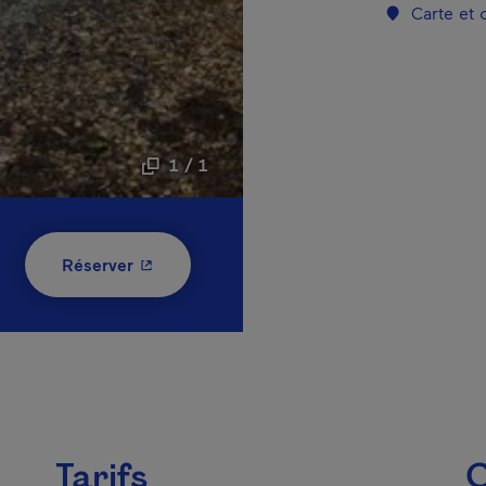
Carte et
1 / 1
- Cet hyperlien s'ouvrira dans une nouvelle
Réserver
Tarifs
C