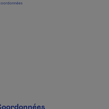
 coordonnées
 fenêtre.
oordonnées