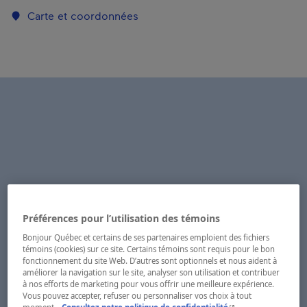
Carte et coordonnées
Préférences pour l’utilisation des témoins
Bonjour Québec et certains de ses partenaires emploient des fichiers
témoins (cookies) sur ce site. Certains témoins sont requis pour le bon
fonctionnement du site Web. D’autres sont optionnels et nous aident à
améliorer la navigation sur le site, analyser son utilisation et contribuer
à nos efforts de marketing pour vous offrir une meilleure expérience.
Vous pouvez accepter, refuser ou personnaliser vos choix à tout
- Cet hyperlien s'ouvr