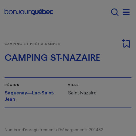
Passer au contenu principal
Main navigation - F
Men
CAMPING ET PRÊT-À-CAMPER
CAMPING ST-NAZAIRE
RÉGION
VILLE
Saguenay—Lac-Saint-
Saint-Nazaire
Jean
Numéro d’enregistrement d’hébergement :
201482