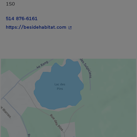
1S0
514 876-6161
- Cet hyperlien s'ouvrira dans 
https://besidehabitat.com