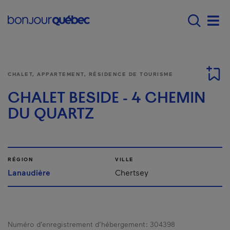
Passer au contenu principal
Main navigation - F
Men
CHALET, APPARTEMENT, RÉSIDENCE DE TOURISME
CHALET BESIDE - 4 CHEMIN
DU QUARTZ
RÉGION
VILLE
Lanaudière
Chertsey
Numéro d’enregistrement d’hébergement :
304398