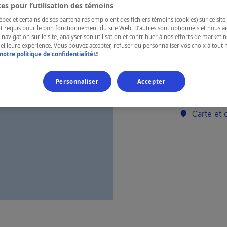
es pour l’utilisation des témoins
ec et certains de ses partenaires emploient des fichiers témoins (cookies) sur ce site.
RÉGION
t requis pour le bon fonctionnement du site Web. D’autres sont optionnels et nous ai
 navigation sur le site, analyser son utilisation et contribuer à nos efforts de market
Saguenay—L
meilleure expérience. Vous pouvez accepter, refuser ou personnaliser vos choix à tou
- Cet hyperlien s'ouvrira dans une nouvelle fenêtr
notre politique de confidentialité
Personnaliser
Accepter
Numéro d’enre
Carte et