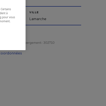
 Certains
VILLE
dent à
ing pour vous
ac-Saint-Jean
Lamarche
t moment.
e.
gistrement d’hébergement :
302710
 coordonnées