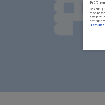
Préférenc
Bonjour Québ
témoins son
améliorer la
offrir une 
Consultez 