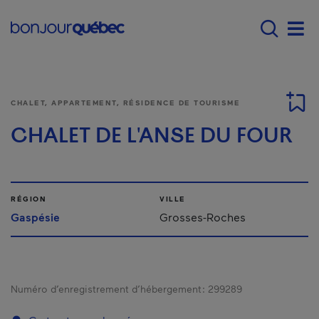
Passer au contenu principal
Main navigation - F
Men
CHALET, APPARTEMENT, RÉSIDENCE DE TOURISME
CHALET DE L'ANSE DU FOUR
RÉGION
VILLE
Gaspésie
Grosses-Roches
Numéro d’enregistrement d’hébergement :
299289