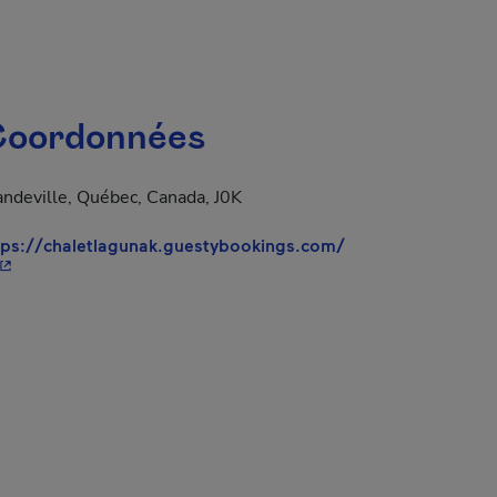
oordonnées
ndeville, Québec, Canada, J0K
tps://chaletlagunak.guestybookings.com/
 Cet hyperlien s'ouvrira dans une nouvelle fenêtre.