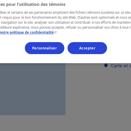
es pour l’utilisation des témoins
ec et certains de ses partenaires emploient des fichiers témoins (cookies) sur ce site.
RÉGION
t requis pour le bon fonctionnement du site Web. D’autres sont optionnels et nous ai
 navigation sur le site, analyser son utilisation et contribuer à nos efforts de market
Lanaudière
meilleure expérience. Vous pouvez accepter, refuser ou personnaliser vos choix à tou
- Cet hyperlien s'ouvrira dans une nouvelle fenêtr
notre politique de confidentialité
Personnaliser
Accepter
Numéro d’enre
Carte et