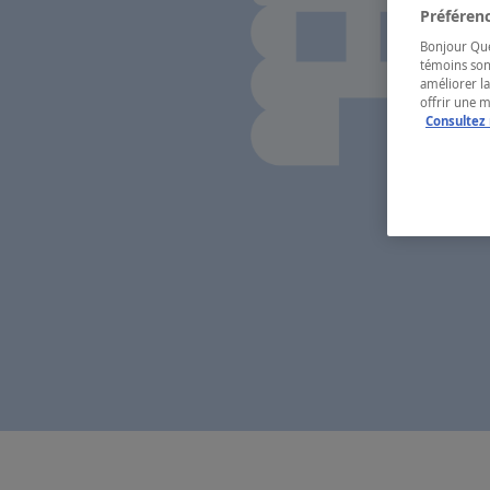
Préférenc
Bonjour Québ
témoins son
améliorer la
offrir une 
Consultez 