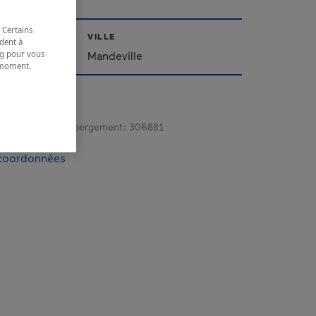
 Certains
VILLE
dent à
ing pour vous
Mandeville
t moment.
e.
gistrement d’hébergement :
306881
 coordonnées