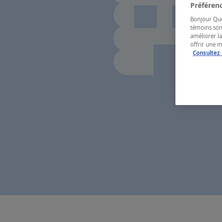
Préférenc
Bonjour Québ
témoins son
améliorer la
offrir une 
Consultez 