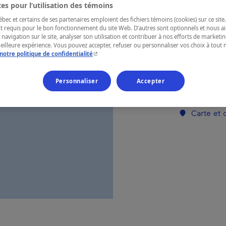
es pour l’utilisation des témoins
ec et certains de ses partenaires emploient des fichiers témoins (cookies) sur ce site.
RÉGION
t requis pour le bon fonctionnement du site Web. D’autres sont optionnels et nous ai
 navigation sur le site, analyser son utilisation et contribuer à nos efforts de market
Cantons-de-l
meilleure expérience. Vous pouvez accepter, refuser ou personnaliser vos choix à tou
- Cet hyperlien s'ouvrira dans une nouvelle fenêtr
notre politique de confidentialité
Personnaliser
Accepter
Numéro d’enre
Carte et