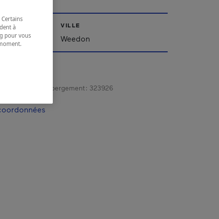
 Certains
VILLE
dent à
ing pour vous
'Est
Weedon
t moment.
e.
gistrement d’hébergement :
323926
 coordonnées