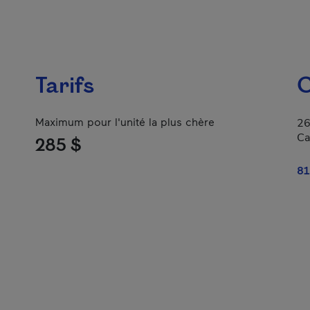
Tarifs
C
Maximum pour l'unité la plus chère
26
Ca
285 $
81