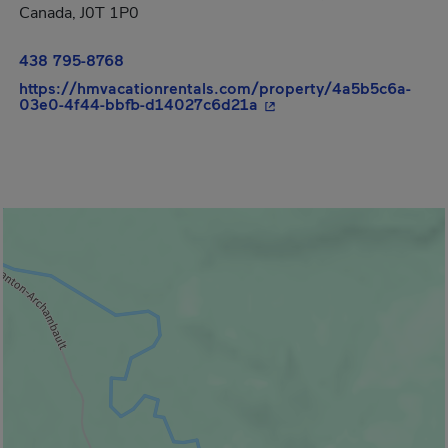
Canada, J0T 1P0
438 795-8768
https://hmvacationrentals.com/property/4a5b5c6a-
- Cet hyperlien s'ouvrira
03e0-4f44-bbfb-d14027c6d21a