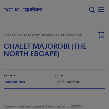
Passer au contenu principal
Main navigation - F
Men
CHALET, APPARTEMENT, RÉSIDENCE DE TOURISME
CHALET MAJOROBI (THE
NORTH ESCAPE)
RÉGION
VILLE
Laurentides
Lac-Supérieur
Numéro d’enregistrement d’hébergement :
298057