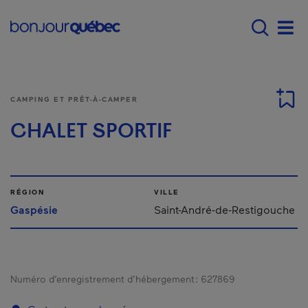
Passer au contenu principal
Main navigation - F
Men
CAMPING ET PRÊT-À-CAMPER
CHALET SPORTIF
RÉGION
VILLE
Gaspésie
Saint-André-de-Restigouche
Numéro d’enregistrement d’hébergement :
627869