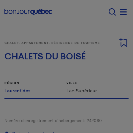
Passer au contenu principal
Main navigation - F
Men
CHALET, APPARTEMENT, RÉSIDENCE DE TOURISME
CHALETS DU BOISÉ
RÉGION
VILLE
Laurentides
Lac-Supérieur
Numéro d’enregistrement d’hébergement :
242060