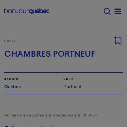
Passer au contenu principal
Main navigation - F
Men
HÔTEL
CHAMBRES PORTNEUF
RÉGION
VILLE
Québec
Portneuf
Numéro d’enregistrement d’hébergement :
309684