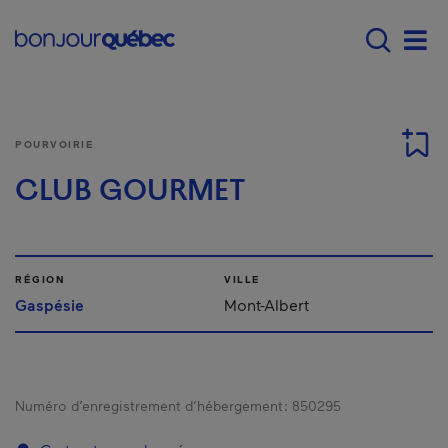
Passer au contenu principal
Main navigation - F
Men
POURVOIRIE
CLUB GOURMET
RÉGION
VILLE
Gaspésie
Mont-Albert
Numéro d’enregistrement d’hébergement :
850295