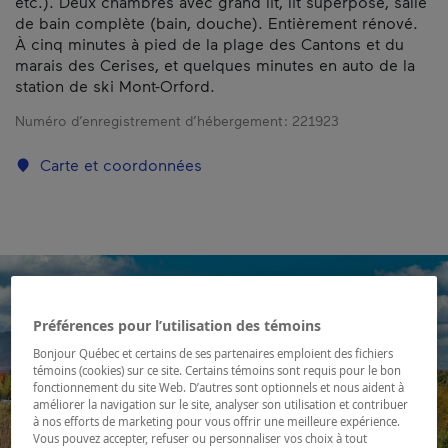
etc.). Deux chambres avec grand lit, lit superposé, salle
de bain complète (bain, douche). Entièrement rénové.
À cinq minutes à pied de la plage des Cantons et du
marais des Cerises, et quelques minutes en auto de la
station de ski Mont-Orford.
Numéro d’enregistrement d’hébergement :
221923
Carte et coordonnées
Préférences pour l’utilisation des témoins
Bonjour Québec et certains de ses partenaires emploient des fichiers
témoins (cookies) sur ce site. Certains témoins sont requis pour le bon
fonctionnement du site Web. D’autres sont optionnels et nous aident à
améliorer la navigation sur le site, analyser son utilisation et contribuer
à nos efforts de marketing pour vous offrir une meilleure expérience.
Vous pouvez accepter, refuser ou personnaliser vos choix à tout