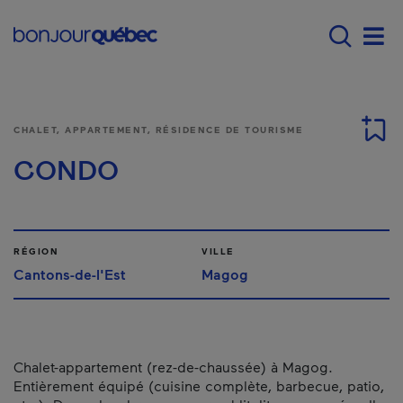
Passer au contenu principal
Main navigation - F
Men
CHALET, APPARTEMENT, RÉSIDENCE DE TOURISME
CONDO
RÉGION
VILLE
Cantons-de-l'Est
Magog
Chalet-appartement (rez-de-chaussée) à Magog.
Entièrement équipé (cuisine complète, barbecue, patio,