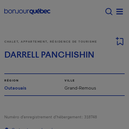
Passer au contenu principal
Main navigation - F
Men
CHALET, APPARTEMENT, RÉSIDENCE DE TOURISME
DARRELL PANCHISHIN
RÉGION
VILLE
Outaouais
Grand-Remous
Numéro d’enregistrement d’hébergement :
318748