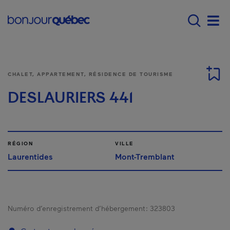
Passer au contenu principal
Main navigation - F
Men
CHALET, APPARTEMENT, RÉSIDENCE DE TOURISME
DESLAURIERS 441
RÉGION
VILLE
Laurentides
Mont-Tremblant
Numéro d’enregistrement d’hébergement :
323803