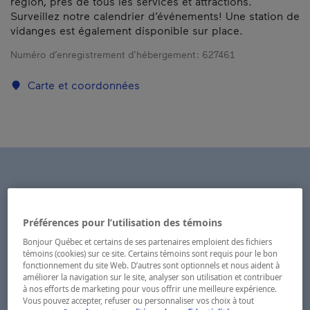
région, près de tous les services et attractions.
Surveillez notre calendrier d’événements! Une station de
vidanges est également disponible sur place.
Numéro d’enregistrement d’hébergement :
627461
Carte et coordonnées
Préférences pour l’utilisation des témoins
Bonjour Québec et certains de ses partenaires emploient des fichiers
témoins (cookies) sur ce site. Certains témoins sont requis pour le bon
fonctionnement du site Web. D’autres sont optionnels et nous aident à
améliorer la navigation sur le site, analyser son utilisation et contribuer
à nos efforts de marketing pour vous offrir une meilleure expérience.
Vous pouvez accepter, refuser ou personnaliser vos choix à tout