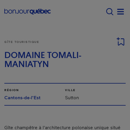
Passer au contenu principal
Main navigation - F
Men
GÎTE TOURISTIQUE
DOMAINE TOMALI-
MANIATYN
RÉGION
VILLE
Cantons-de-l'Est
Sutton
Gîte champêtre à l'architecture polonaise unique situé