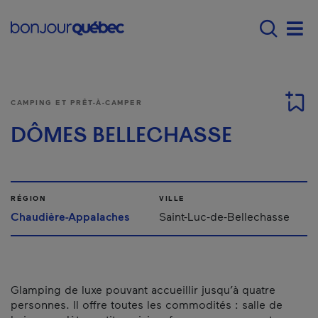
Passer au contenu principal
Main navigation - F
Men
CAMPING ET PRÊT-À-CAMPER
DÔMES BELLECHASSE
RÉGION
VILLE
Chaudière-Appalaches
Saint-Luc-de-Bellechasse
Glamping de luxe pouvant accueillir jusqu’à quatre
personnes. Il offre toutes les commodités : salle de