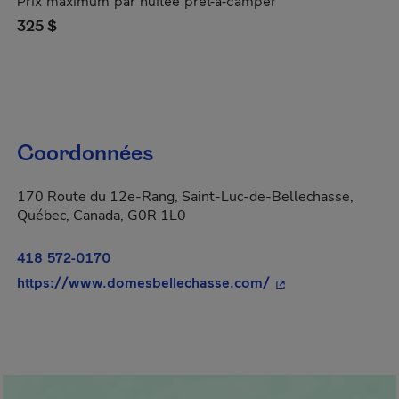
Prix maximum par nuitée prêt-à-camper
325 $
Coordonnées
170 Route du 12e-Rang, Saint-Luc-de-Bellechasse,
Québec, Canada, G0R 1L0
418 572-0170
- Cet hyperlien s'o
https://www.domesbellechasse.com/