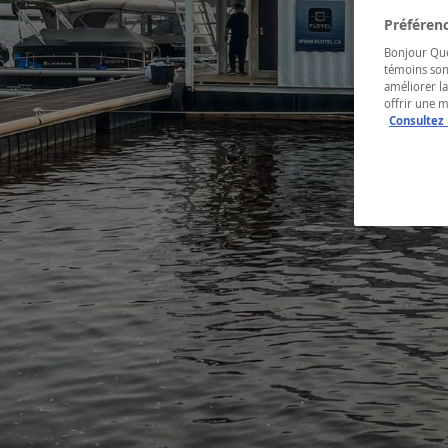
Préférenc
Bonjour Québ
témoins son
améliorer la
offrir une 
Consultez 