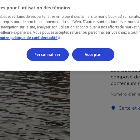
es pour l’utilisation des témoins
RÉGION
ec et certains de ses partenaires emploient des fichiers témoins (cookies) sur ce site.
t requis pour le bon fonctionnement du site Web. D’autres sont optionnels et nous ai
Outaouais
 navigation sur le site, analyser son utilisation et contribuer à nos efforts de market
meilleure expérience. Vous pouvez accepter, refuser ou personnaliser vos choix à tou
- Cet hyperlien s'ouvrira dans une nouvelle fenêtr
notre politique de confidentialité
Personnaliser
Accepter
Flotel Petit
unique, écor
des Outaouai
composé de 
conteneurs r
Numéro d’enre
Carte et