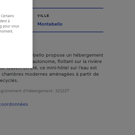
VILLE
 Certains
dent à
Montebello
ing pour vous
t moment.
e.
e-Nation à Montebello propose un hébergement
esponsable et autonome, flottant sur la rivière
s. Ouvert en été, ce mini-hôtel sur l’eau est
chambres modernes aménagées à partir de
ecyclés.
gistrement d’hébergement :
321227
 coordonnées