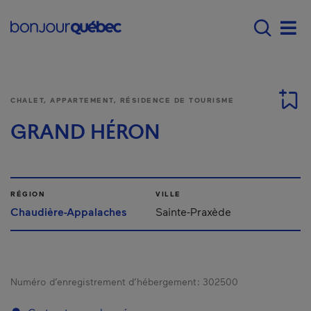
Passer au contenu principal
Main navigation - F
Men
CHALET, APPARTEMENT, RÉSIDENCE DE TOURISME
GRAND HÉRON
RÉGION
VILLE
Chaudière-Appalaches
Sainte-Praxède
Numéro d’enregistrement d’hébergement :
302500