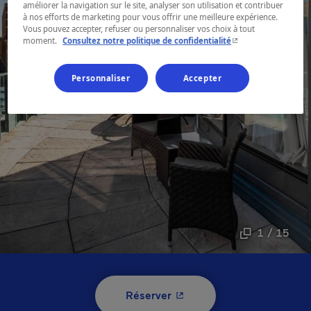
améliorer la navigation sur le site, analyser son utilisation et contribuer
à nos efforts de marketing pour vous offrir une meilleure expérience.
Vous pouvez accepter, refuser ou personnaliser vos choix à tout
- Cet hyperlien s'ouvr
moment.
Consultez notre politique de confidentialité
Personnaliser
Accepter
1 / 15
- Cet hyperlien s'ouvrira 
Réserver