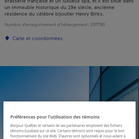
brasserie française et un luxueux spa, et il est situé dans
un immeuble historique du 19e siècle, ancienne
résidence du célèbre bijoutier Henry Birks.
Numéro d’enregistrement d’hébergement :
297790
Carte et coordonnées
Préférences pour l’utilisation des témoins
Bonjour Québec et certains de ses partenaires emploient des fichiers
témoins (cookies) sur ce site. Certains témoins sont requis pour le bon
fonctionnement du site Web. D’autres sont optionnels et nous aident à