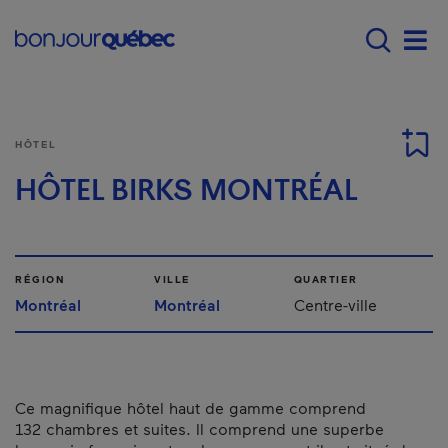
Passer au contenu principal
Main navigation - F
Men
HÔTEL
HÔTEL BIRKS MONTRÉAL
RÉGION
VILLE
QUARTIER
Montréal
Montréal
Centre-ville
Ce magnifique hôtel haut de gamme comprend
132 chambres et suites. Il comprend une superbe