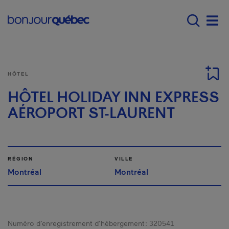
Passer au contenu principal
Main navigation - F
Men
HÔTEL
HÔTEL HOLIDAY INN EXPRESS
AÉROPORT ST-LAURENT
RÉGION
VILLE
Montréal
Montréal
Numéro d’enregistrement d’hébergement :
320541