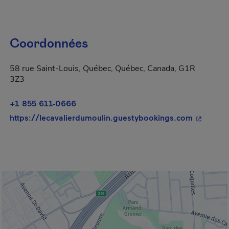
Coordonnées
58 rue Saint-Louis, Québec, Québec, Canada, G1R
3Z3
+1 855 611-0666
- Cet hyp
https://lecavalierdumoulin.guestybookings.com