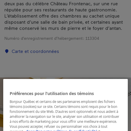
deux pas du célèbre Château Frontenac, sur une rue
réputée pour ses restaurants de haute gastronomie.
L’établissement offre des chambres au cachet unique
disposant d’une salle de bain privée, et certaines ayant
même conservé les murs de pierre et le foyer d’antan.
Numéro d’enregistrement d’hébergement :
113304
Carte et coordonnées
Préférences pour l’utilisation des témoins
Bonjour Québec et certains de ses partenaires emploient des fichiers
témoins (cookies) sur ce site. Certains témoins sont requis pour le bon
fonctionnement du site Web. D’autres sont optionnels et nous aident à
améliorer la navigation sur le site, analyser son utilisation et contribuer
à nos efforts de marketing pour vous offrir une meilleure expérience.
Vous pouvez accepter, refuser ou personnaliser vos choix à tout