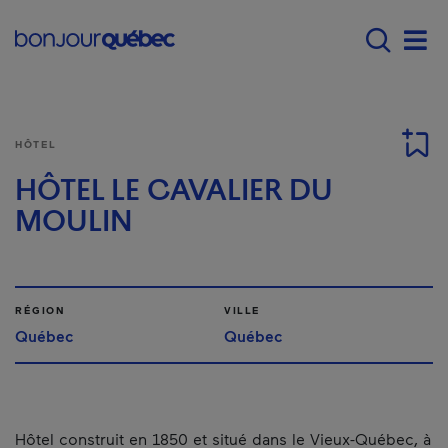
Passer au contenu principal
Main navigation - F
Men
HÔTEL
HÔTEL LE CAVALIER DU
MOULIN
RÉGION
VILLE
Québec
Québec
Hôtel construit en 1850 et situé dans le Vieux-Québec, à