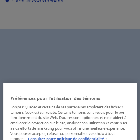
Carte et coordonnées
Préférences pour l’utilisation des témoins
Bonjour Québec et certains de ses partenaires emploient des fichiers
témoins (cookies) sur ce site. Certains témoins sont requis pour le bon
fonctionnement du site Web. D’autres sont optionnels et nous aident à
améliorer la navigation sur le site, analyser son utilisation et contribuer
à nos efforts de marketing pour vous offrir une meilleure expérience.
Vous pouvez accepter, refuser ou personnaliser vos choix à tout
- Cet hyperlien s'ouvr
moment.
Consultez notre politique de confidentialité