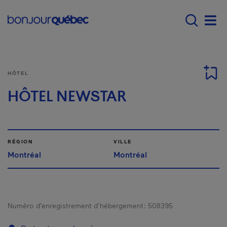
Passer au contenu principal
Main navigation - F
Men
HÔTEL
HÔTEL NEWSTAR
RÉGION
VILLE
Montréal
Montréal
Numéro d’enregistrement d’hébergement :
508395