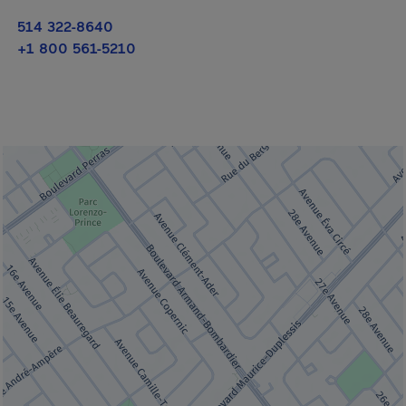
514 322-8640
+1 800 561-5210