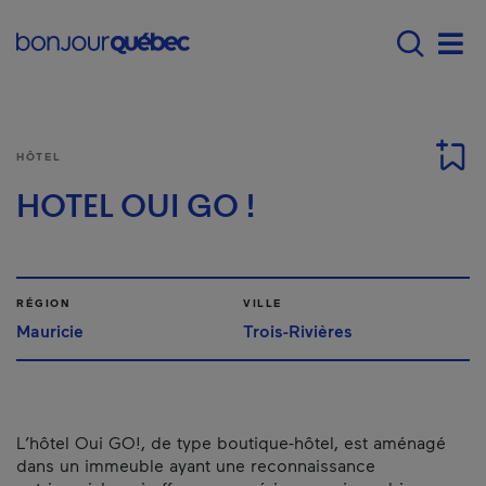
Passer au contenu principal
Main navigation - F
Men
HÔTEL
HOTEL OUI GO !
RÉGION
VILLE
Mauricie
Trois-Rivières
L’hôtel Oui GO!, de type boutique-hôtel, est aménagé
dans un immeuble ayant une reconnaissance