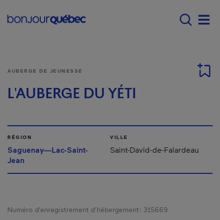
Passer au contenu principal
Main navigation - F
Men
AUBERGE DE JEUNESSE
L'AUBERGE DU YÉTI
RÉGION
VILLE
Saguenay—Lac-Saint-
Saint-David-de-Falardeau
Jean
Numéro d’enregistrement d’hébergement :
315669