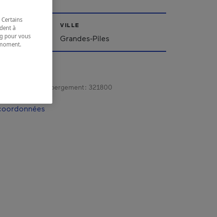
 Certains
VILLE
dent à
ing pour vous
Grandes-Piles
t moment.
e.
gistrement d’hébergement :
321800
 coordonnées