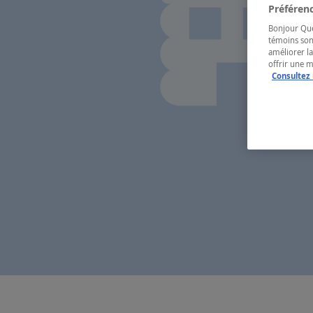
Préférenc
Bonjour Québ
témoins son
améliorer la
offrir une 
Consultez 