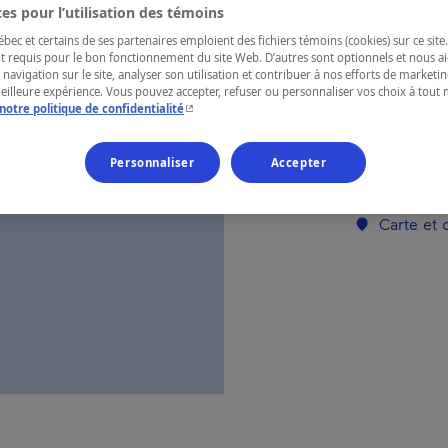
es pour l’utilisation des témoins
ec et certains de ses partenaires emploient des fichiers témoins (cookies) sur ce site.
RÉGION
t requis pour le bon fonctionnement du site Web. D’autres sont optionnels et nous ai
 navigation sur le site, analyser son utilisation et contribuer à nos efforts de market
Mauricie
meilleure expérience. Vous pouvez accepter, refuser ou personnaliser vos choix à tou
- Cet hyperlien s'ouvrira dans une nouvelle fenêtr
notre politique de confidentialité
Personnaliser
Accepter
Numéro d’enre
Carte et