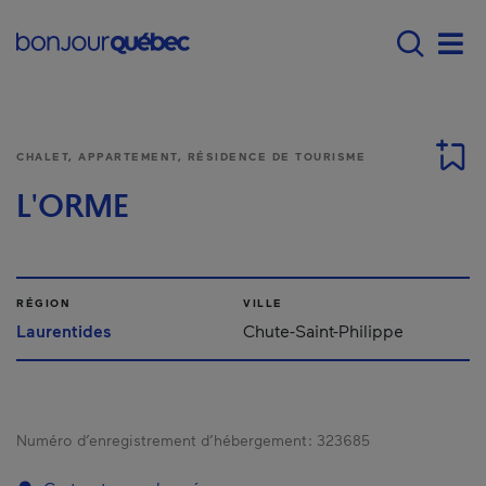
Passer au contenu principal
Main navigation - F
Men
CHALET, APPARTEMENT, RÉSIDENCE DE TOURISME
L'ORME
RÉGION
VILLE
Laurentides
Chute-Saint-Philippe
Numéro d’enregistrement d’hébergement :
323685