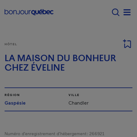
Passer au contenu principal
Main navigation - F
Men
HÔTEL
LA MAISON DU BONHEUR
CHEZ ÉVELINE
RÉGION
VILLE
Gaspésie
Chandler
Numéro d’enregistrement d’hébergement :
266921