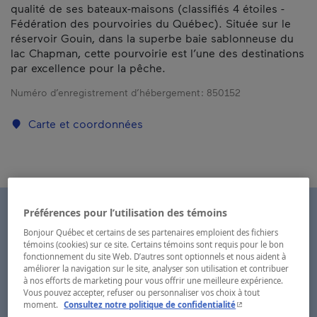
qualité de ses bateaux-maisons (classifiés 4 étoiles -
Fédération des pourvoiries du Québec). Située sur le
réservoir Gouin, dans la superbe baie sablonneuse du
lac Chapman, cette pourvoirie est l’une des destinations
par excellence pour la pêche.
Numéro d’enregistrement d’hébergement :
850152
Carte et coordonnées
Préférences pour l’utilisation des témoins
Bonjour Québec et certains de ses partenaires emploient des fichiers
témoins (cookies) sur ce site. Certains témoins sont requis pour le bon
fonctionnement du site Web. D’autres sont optionnels et nous aident à
améliorer la navigation sur le site, analyser son utilisation et contribuer
à nos efforts de marketing pour vous offrir une meilleure expérience.
Vous pouvez accepter, refuser ou personnaliser vos choix à tout
- Cet hyperlien s'ouvr
moment.
Consultez notre politique de confidentialité