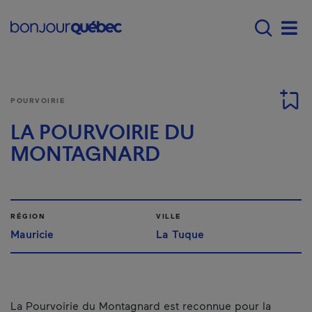
Passer au contenu principal
Main navigation - F
Men
POURVOIRIE
LA POURVOIRIE DU
MONTAGNARD
RÉGION
VILLE
Mauricie
La Tuque
La Pourvoirie du Montagnard est reconnue pour la