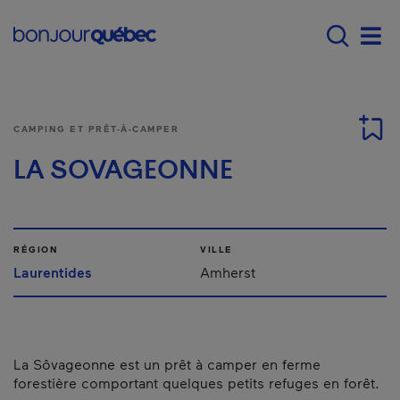
Passer au contenu principal
Main navigation - F
Men
CAMPING ET PRÊT-À-CAMPER
LA SOVAGEONNE
RÉGION
VILLE
Laurentides
Amherst
La Sôvageonne est un prêt à camper en ferme
forestière comportant quelques petits refuges en forêt.