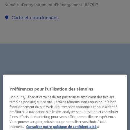
Numéro d’enregistrement d’hébergement :
627817
Carte et coordonnées
Préférences pour l’utilisation des témoins
Bonjour Québec et certains de ses partenaires emploient des fichiers
témoins (cookies) sur ce site. Certains témoins sont requis pour le bon
fonctionnement du site Web. D’autres sont optionnels et nous aident à
améliorer la navigation sur le site, analyser son utilisation et contribuer
à nos efforts de marketing pour vous offrir une meilleure expérience.
Vous pouvez accepter, refuser ou personnaliser vos choix à tout
- Cet hyperlien s'ouvr
moment.
Consultez notre politique de confidentialité