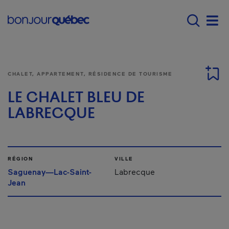
Passer au contenu principal
Main navigation - F
Men
CHALET, APPARTEMENT, RÉSIDENCE DE TOURISME
LE CHALET BLEU DE
LABRECQUE
RÉGION
VILLE
Saguenay—Lac-Saint-
Labrecque
Jean