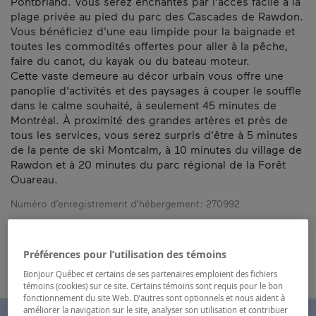
Pontbriand. Vous serez enchantés par l'accès facile à la
plage privée au pied du parc des Cascades de Rawdon.
Vous bénéficiez d'une eau limpide pour la baignade et
toutes les commodités offertes pour aller à la pêche,
faire du canot, du kayak ou du bateau moteur.
Cette vaste demeure au décor urbain vous offre une
panoplie d'activités et des paysages à couper le souffle
dans le calme souhaité, à seulement 45 minutes de
Montréal. À proximité des grandes artères et près de
tous les services, vous serez surpris d'être à 5 minutes
de la pente de ski Montcalm, à 10 minutes du village de
Rawdon et à 20 minutes du parc régional de la Forêt
Ouareau.
Numéro d’enregistrement d’hébergement :
270992
Carte et coordonnées
Préférences pour l’utilisation des témoins
Bonjour Québec et certains de ses partenaires emploient des fichiers
témoins (cookies) sur ce site. Certains témoins sont requis pour le bon
fonctionnement du site Web. D’autres sont optionnels et nous aident à
améliorer la navigation sur le site, analyser son utilisation et contribuer