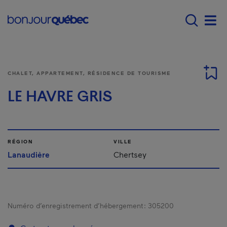
Passer au contenu principal
Main navigation - F
Men
CHALET, APPARTEMENT, RÉSIDENCE DE TOURISME
LE HAVRE GRIS
RÉGION
VILLE
Lanaudière
Chertsey
Numéro d’enregistrement d’hébergement :
305200