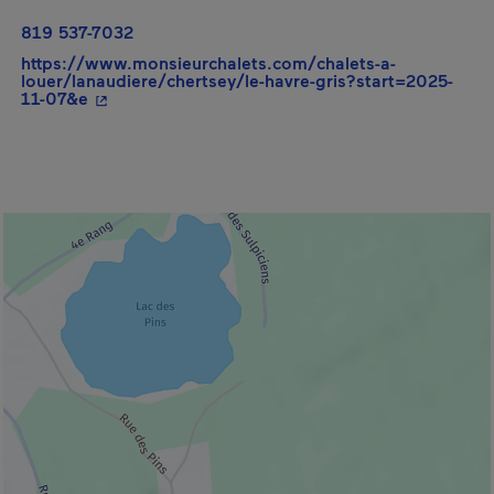
819 537-7032
https://www.monsieurchalets.com/chalets-a-
louer/lanaudiere/chertsey/le-havre-gris?start=2025-
- Cet hyperlien s'ouvrira dans une nouvelle fenêt
11-07&e