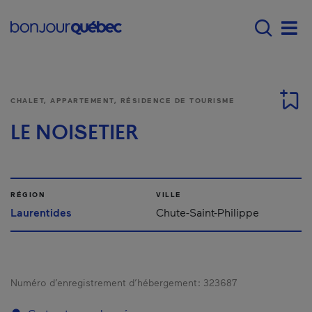
Passer au contenu principal
Main navigation - F
Men
CHALET, APPARTEMENT, RÉSIDENCE DE TOURISME
LE NOISETIER
RÉGION
VILLE
Laurentides
Chute-Saint-Philippe
Numéro d’enregistrement d’hébergement :
323687