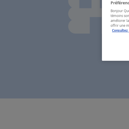
Préférenc
Bonjour Québ
témoins son
améliorer la
offrir une 
Consultez 