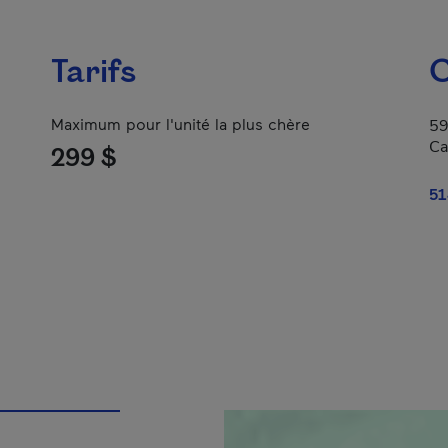
Tarifs
C
Maximum pour l'unité la plus chère
59
Ca
299 $
51