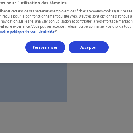
es pour l’utilisation des témoins
Lanaudière
ec et certains de ses partenaires emploient des fichiers témoins (cookies) sur ce site.
t requis pour le bon fonctionnement du site Web. D’autres sont optionnels et nous ai
 navigation sur le site, analyser son utilisation et contribuer à nos efforts de market
meilleure expérience. Vous pouvez accepter, refuser ou personnaliser vos choix à tou
- Cet hyperlien s'ouvrira dans une nouvelle fenêtr
notre politique de confidentialité
Numéro d’enre
Personnaliser
Accepter
Carte et