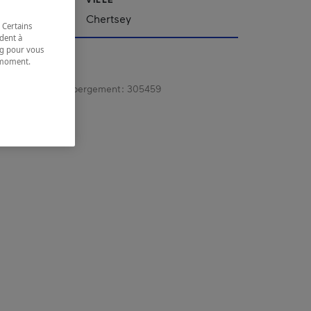
Chertsey
 Certains
dent à
ing pour vous
t moment.
e.
gistrement d’hébergement :
305459
 coordonnées