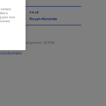
 Certains
VILLE
dent à
ing pour vous
iscamingue
Rouyn-Noranda
t moment.
e.
gistrement d’hébergement :
323796
 coordonnées