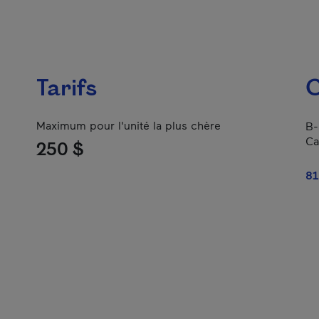
Tarifs
C
Maximum pour l'unité la plus chère
B-
Ca
250 $
81