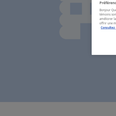
Préférenc
Bonjour Québ
témoins son
améliorer la
offrir une 
Consultez 