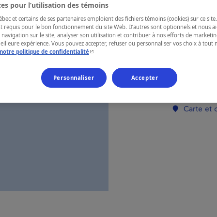
es pour l’utilisation des témoins
ec et certains de ses partenaires emploient des fichiers témoins (cookies) sur ce site.
RÉGION
t requis pour le bon fonctionnement du site Web. D’autres sont optionnels et nous ai
 navigation sur le site, analyser son utilisation et contribuer à nos efforts de market
Abitibi-Tém
meilleure expérience. Vous pouvez accepter, refuser ou personnaliser vos choix à tou
- Cet hyperlien s'ouvrira dans une nouvelle fenêtr
notre politique de confidentialité
Personnaliser
Accepter
Numéro d’enre
Carte et