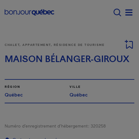
Passer au contenu principal
Main navigation - F
Men
CHALET, APPARTEMENT, RÉSIDENCE DE TOURISME
MAISON BÉLANGER-GIROUX
RÉGION
VILLE
Québec
Québec
Numéro d’enregistrement d’hébergement :
320258