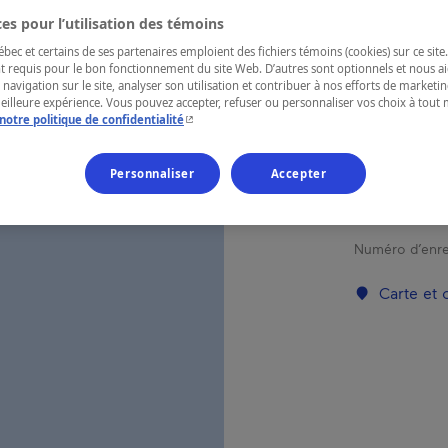
es pour l’utilisation des témoins
Gaspésie
ec et certains de ses partenaires emploient des fichiers témoins (cookies) sur ce site.
t requis pour le bon fonctionnement du site Web. D’autres sont optionnels et nous ai
 navigation sur le site, analyser son utilisation et contribuer à nos efforts de market
meilleure expérience. Vous pouvez accepter, refuser ou personnaliser vos choix à tou
- Cet hyperlien s'ouvrira dans une nouvelle fenêtr
notre politique de confidentialité
Joli motel r
fleuve avec 
couchers de 
Personnaliser
Accepter
Chocs et du 
mois par ann
Numéro d’enre
Carte et