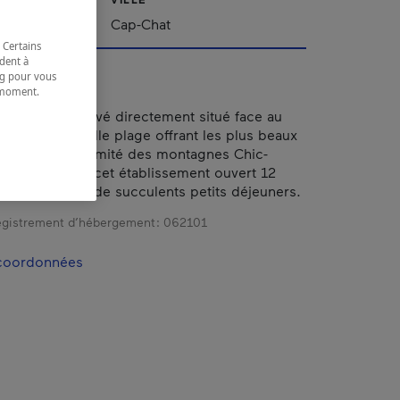
Cap-Chat
 Certains
dent à
ing pour vous
t moment.
e.
écemment rénové directement situé face au
accès à une belle plage offrant les plus beaux
soleil. À proximité des montagnes Chic-
parc national, cet établissement ouvert 12
ée vous offre de succulents petits déjeuners.
gistrement d’hébergement :
062101
 coordonnées