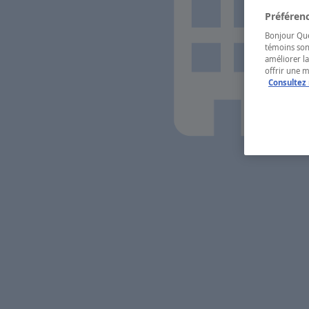
Préférenc
Bonjour Québ
témoins son
améliorer la
offrir une 
Consultez 