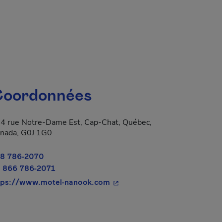
oordonnées
4 rue Notre-Dame Est, Cap-Chat, Québec,
nada, G0J 1G0
8 786-2070
 866 786-2071
- Cet hyperlien s'ouvrira dans
tps://www.motel-nanook.com