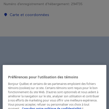
Numéro d’enregistrement d’hébergement :
294735
Carte et coordonnées
Préférences pour l’utilisation des témoins
Bonjour Québec et certains de ses partenaires emploient des fichiers
témoins (cookies) sur ce site. Certains témoins sont requis pour le bon
fonctionnement du site Web. D’autres sont optionnels et nous aident à
améliorer la navigation sur le site, analyser son utilisation et contribuer
à nos efforts de marketing pour vous offrir une meilleure expérience.
Vous pouvez accepter, refuser ou personnaliser vos choix à tout
- Cet hyperlien s'ouvr
moment.
Consultez notre politique de confidentialité