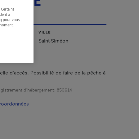
CILLE
 Certains
dent à
ing pour vous
t moment.
e.
VILLE
Saint-Siméon
cile d'accès. Possibilité de faire de la pêche à
gistrement d’hébergement :
850614
 coordonnées