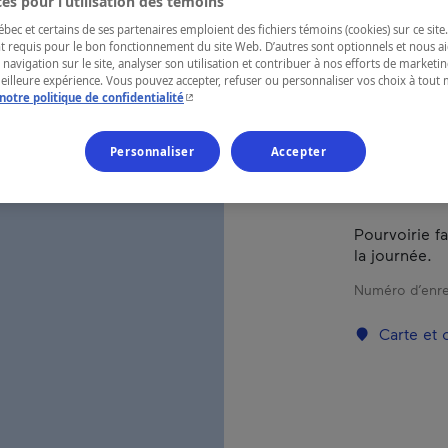
FAU
es pour l’utilisation des témoins
ec et certains de ses partenaires emploient des fichiers témoins (cookies) sur ce site.
t requis pour le bon fonctionnement du site Web. D’autres sont optionnels et nous ai
 navigation sur le site, analyser son utilisation et contribuer à nos efforts de market
meilleure expérience. Vous pouvez accepter, refuser ou personnaliser vos choix à tou
- Cet hyperlien s'ouvrira dans une nouvelle fenêtr
notre politique de confidentialité
RÉGION
Charlevoix
Personnaliser
Accepter
Pourvoirie fa
la journée.
Numéro d’enre
Carte et