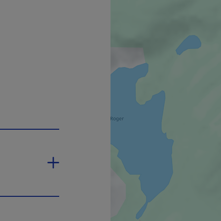
rlien s'ouvrira dans une nouvelle fenêtre.