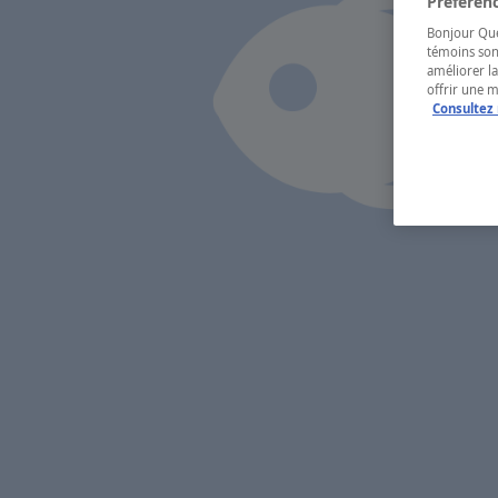
Préférenc
Bonjour Québ
témoins son
améliorer la
offrir une 
Consultez 