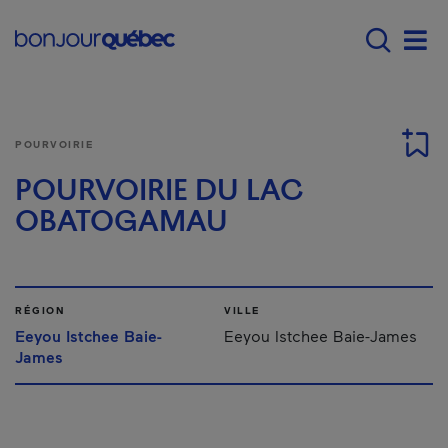
Passer au contenu principal
Main navigation - F
Men
POURVOIRIE
POURVOIRIE DU LAC
OBATOGAMAU
RÉGION
VILLE
Eeyou Istchee Baie-
Eeyou Istchee Baie-James
James