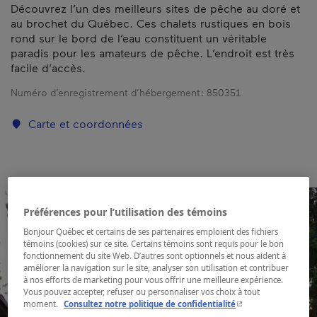
Découvrez l’un des meilleurs sites de pêche au doré et
au brochet du Québec. Ces chalets rustiques en bois
rond sur le bord de l’eau constituent un véritable
paradis pour les amateurs de pêche. L’endroit est très
facile d’accès.
Numéro d’enregistrement d’hébergement :
850351
Carte et coordonnées
Préférences pour l’utilisation des témoins
Bonjour Québec et certains de ses partenaires emploient des fichiers
témoins (cookies) sur ce site. Certains témoins sont requis pour le bon
fonctionnement du site Web. D’autres sont optionnels et nous aident à
améliorer la navigation sur le site, analyser son utilisation et contribuer
à nos efforts de marketing pour vous offrir une meilleure expérience.
Vous pouvez accepter, refuser ou personnaliser vos choix à tout
- Cet hyperlien s'ouvr
moment.
Consultez notre politique de confidentialité