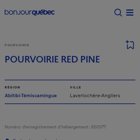
Passer au contenu principal
Main navigation - F
Men
POURVOIRIE
POURVOIRIE RED PINE
RÉGION
VILLE
Abitibi-Témiscamingue
Laverlochère-Angliers
Numéro d’enregistrement d’hébergement :
850577