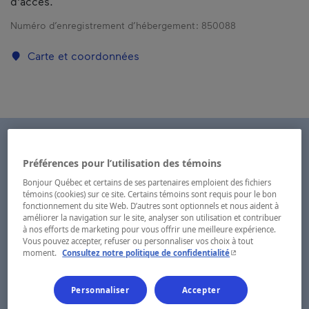
d'accès.
Numéro d’enregistrement d’hébergement :
850088
Carte et coordonnées
Préférences pour l’utilisation des témoins
Bonjour Québec et certains de ses partenaires emploient des fichiers
témoins (cookies) sur ce site. Certains témoins sont requis pour le bon
fonctionnement du site Web. D’autres sont optionnels et nous aident à
améliorer la navigation sur le site, analyser son utilisation et contribuer
à nos efforts de marketing pour vous offrir une meilleure expérience.
Vous pouvez accepter, refuser ou personnaliser vos choix à tout
- Cet hyperlien s'ouvr
moment.
Consultez notre politique de confidentialité
Personnaliser
Accepter