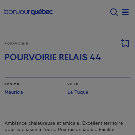
Passer au contenu principal
Main navigation - F
Men
POURVOIRIE
POURVOIRIE RELAIS 44
RÉGION
VILLE
Mauricie
La Tuque
Ambiance chaleureuse et amicale. Excellent territoire
pour la chasse à l'ours. Prix raisonnables. Facilité