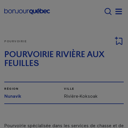
Passer au contenu principal
Main navigation - F
Men
POURVOIRIE
POURVOIRIE RIVIÈRE AUX
FEUILLES
RÉGION
VILLE
Nunavik
Rivière-Koksoak
Pourvoirie spécialisée dans les services de chasse et de