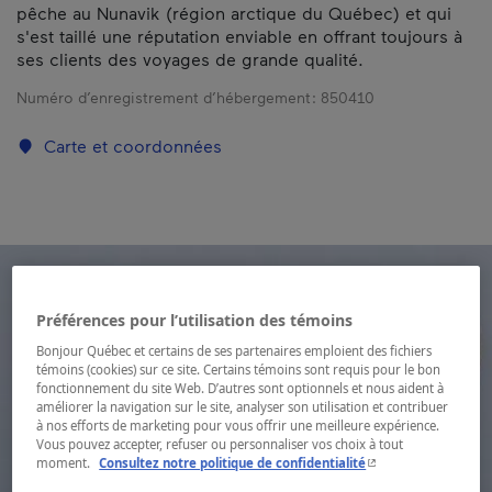
pêche au Nunavik (région arctique du Québec) et qui
s'est taillé une réputation enviable en offrant toujours à
ses clients des voyages de grande qualité.
Numéro d’enregistrement d’hébergement :
850410
Carte et coordonnées
Préférences pour l’utilisation des témoins
Bonjour Québec et certains de ses partenaires emploient des fichiers
témoins (cookies) sur ce site. Certains témoins sont requis pour le bon
fonctionnement du site Web. D’autres sont optionnels et nous aident à
améliorer la navigation sur le site, analyser son utilisation et contribuer
à nos efforts de marketing pour vous offrir une meilleure expérience.
Vous pouvez accepter, refuser ou personnaliser vos choix à tout
- Cet hyperlien s'ouvr
moment.
Consultez notre politique de confidentialité