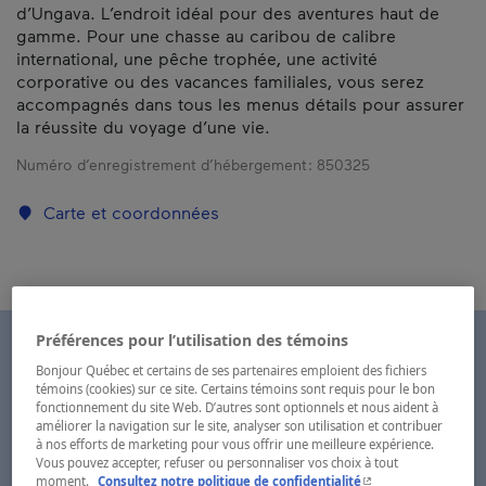
d’Ungava. L’endroit idéal pour des aventures haut de
gamme. Pour une chasse au caribou de calibre
international, une pêche trophée, une activité
corporative ou des vacances familiales, vous serez
accompagnés dans tous les menus détails pour assurer
la réussite du voyage d’une vie.
Numéro d’enregistrement d’hébergement :
850325
Carte et coordonnées
Préférences pour l’utilisation des témoins
Bonjour Québec et certains de ses partenaires emploient des fichiers
témoins (cookies) sur ce site. Certains témoins sont requis pour le bon
fonctionnement du site Web. D’autres sont optionnels et nous aident à
améliorer la navigation sur le site, analyser son utilisation et contribuer
à nos efforts de marketing pour vous offrir une meilleure expérience.
Vous pouvez accepter, refuser ou personnaliser vos choix à tout
- Cet hyperlien s'ouvr
moment.
Consultez notre politique de confidentialité