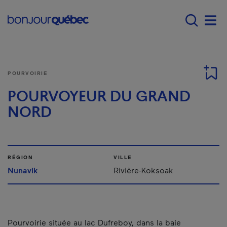
Passer au contenu principal
Main navigation - F
Men
POURVOIRIE
POURVOYEUR DU GRAND
NORD
RÉGION
VILLE
Nunavik
Rivière-Koksoak
Pourvoirie située au lac Dufreboy, dans la baie