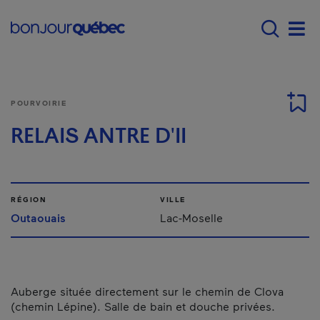
Passer au contenu principal
Main navigation - F
Men
POURVOIRIE
RELAIS ANTRE D'II
RÉGION
VILLE
Outaouais
Lac-Moselle
Auberge située directement sur le chemin de Clova
(chemin Lépine). Salle de bain et douche privées.