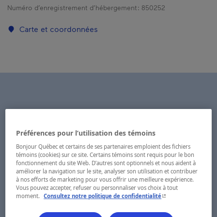
Numéro d’enregistrement d’hébergement :
850252
Carte et coordonnées
Préférences pour l’utilisation des témoins
Bonjour Québec et certains de ses partenaires emploient des fichiers
témoins (cookies) sur ce site. Certains témoins sont requis pour le bon
fonctionnement du site Web. D’autres sont optionnels et nous aident à
améliorer la navigation sur le site, analyser son utilisation et contribuer
à nos efforts de marketing pour vous offrir une meilleure expérience.
Vous pouvez accepter, refuser ou personnaliser vos choix à tout
- Cet hyperlien s'ouvr
moment.
Consultez notre politique de confidentialité