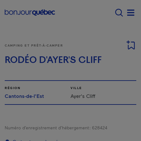
Passer au contenu principal
Main navigation - F
Men
CAMPING ET PRÊT-À-CAMPER
RODÉO D'AYER'S CLIFF
RÉGION
VILLE
Cantons-de-l'Est
Ayer's Cliff
Numéro d’enregistrement d’hébergement :
628424