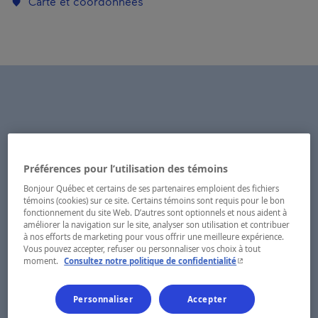
Carte et coordonnées
Préférences pour l’utilisation des témoins
Bonjour Québec et certains de ses partenaires emploient des fichiers
témoins (cookies) sur ce site. Certains témoins sont requis pour le bon
fonctionnement du site Web. D’autres sont optionnels et nous aident à
améliorer la navigation sur le site, analyser son utilisation et contribuer
à nos efforts de marketing pour vous offrir une meilleure expérience.
Vous pouvez accepter, refuser ou personnaliser vos choix à tout
- Cet hyperlien s'ouvr
moment.
Consultez notre politique de confidentialité
Personnaliser
Accepter