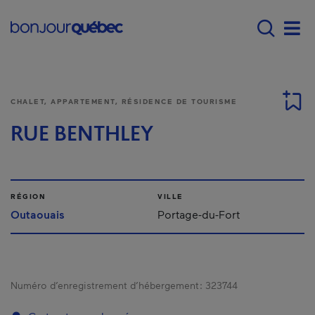
Passer au contenu principal
Main navigation - F
Men
CHALET, APPARTEMENT, RÉSIDENCE DE TOURISME
RUE BENTHLEY
RÉGION
VILLE
Outaouais
Portage-du-Fort
Numéro d’enregistrement d’hébergement :
323744